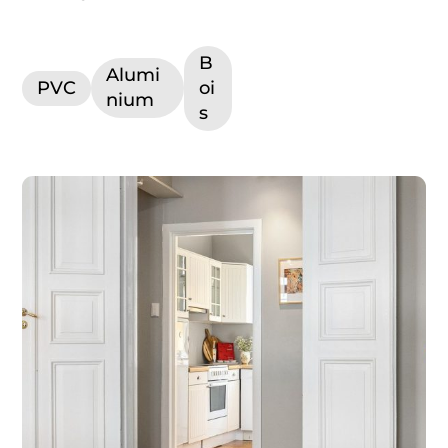
B
Alumi
PVC
oi
nium
s