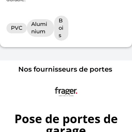
B
Alumi
PVC
oi
nium
s
Nos fournisseurs de portes
Pose de portes de
garage